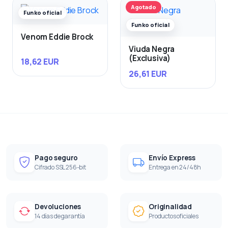
Agotado
Funko oficial
Funko oficial
Venom Eddie Brock
Viuda Negra
(Exclusiva)
18,62 EUR
26,61 EUR
Pago seguro
Envío Express
Cifrado SSL 256-bit
Entrega en 24/48h
Devoluciones
Originalidad
14 días de garantía
Productos oficiales