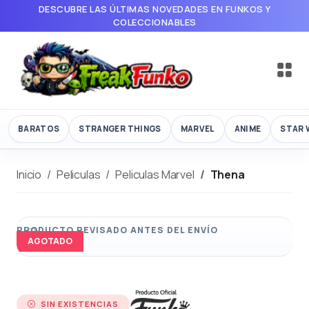
DESCUBRE LAS ÚLTIMAS NOVEDADES EN FUNKOS Y
COLECCIONABLES
BARATOS
STRANGER THINGS
MARVEL
ANIME
STAR 
Inicio
Peliculas
Peliculas Marvel
Thena
AGOTADO
SIN EXISTENCIAS