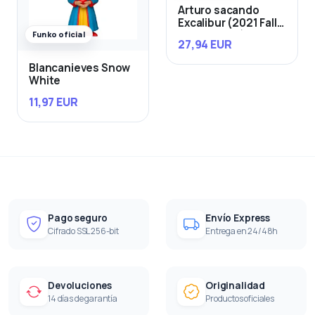
Arturo sacando
Excalibur (2021 Fall
Convention)
Funko oficial
27,94 EUR
Blancanieves Snow
White
11,97 EUR
Pago seguro
Envío Express
Cifrado SSL 256-bit
Entrega en 24/48h
Devoluciones
Originalidad
14 días de garantía
Productos oficiales