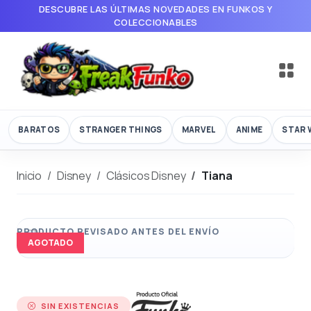
DESCUBRE LAS ÚLTIMAS NOVEDADES EN FUNKOS Y
COLECCIONABLES
BARATOS
STRANGER THINGS
MARVEL
ANIME
STAR 
Inicio
Disney
Clásicos Disney
Tiana
AGOTADO
SIN EXISTENCIAS