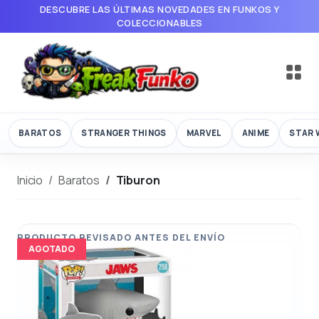
DESCUBRE LAS ÚLTIMAS NOVEDADES EN FUNKOS Y
COLECCIONABLES
BARATOS
STRANGER THINGS
MARVEL
ANIME
STAR 
Inicio
Baratos
Tiburon
AGOTADO