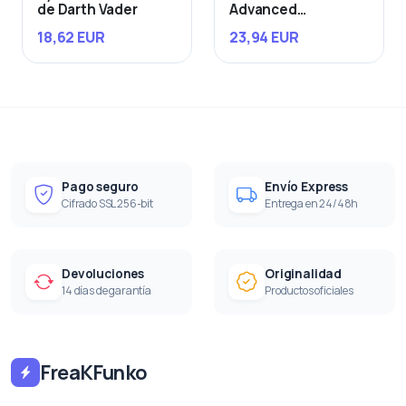
de Darth Vader
Advanced
Starfighter
18,62 EUR
23,94 EUR
Pago seguro
Envío Express
Cifrado SSL 256-bit
Entrega en 24/48h
Devoluciones
Originalidad
14 días de garantía
Productos oficiales
FreaKFunko