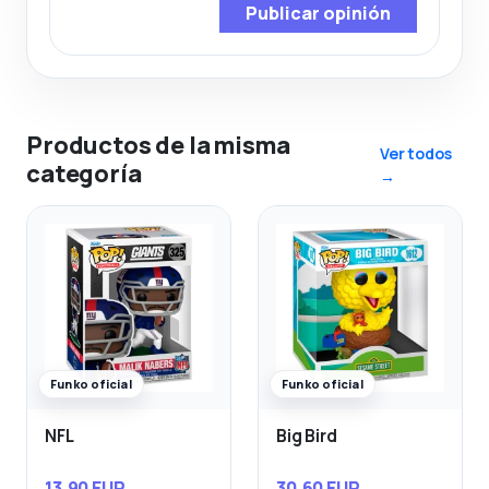
Publicar opinión
Productos de la misma
Ver todos
categoría
→
Funko oficial
Funko oficial
NFL
Big Bird
13,90 EUR
30,60 EUR