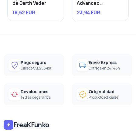
de Darth Vader
Advanced
Starfighter
18,62 EUR
23,94 EUR
Pago seguro
Envío Express
Cifrado SSL 256-bit
Entrega en 24/48h
Devoluciones
Originalidad
14 días de garantía
Productos oficiales
FreaKFunko