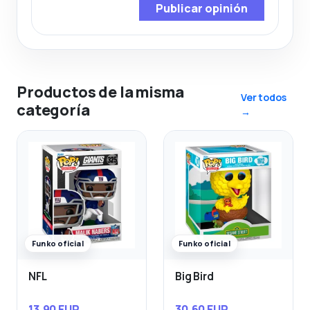
Publicar opinión
Productos de la misma
Ver todos
categoría
→
Funko oficial
Funko oficial
NFL
Big Bird
13,90 EUR
30,60 EUR