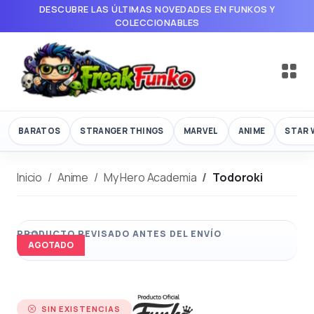
DESCUBRE LAS ÚLTIMAS NOVEDADES EN FUNKOS Y
COLECCIONABLES
BARATOS
STRANGER THINGS
MARVEL
ANIME
STAR 
Inicio
Anime
My Hero Academia
Todoroki
AGOTADO
SIN EXISTENCIAS