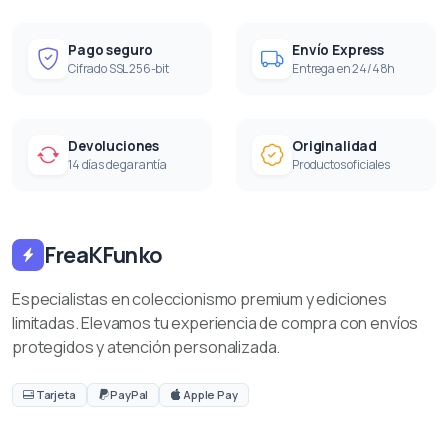
Pago seguro
Envío Express
Cifrado SSL 256-bit
Entrega en 24/48h
Devoluciones
Originalidad
14 días de garantía
Productos oficiales
FreaKFunko
Especialistas en coleccionismo premium y ediciones
limitadas. Elevamos tu experiencia de compra con envíos
protegidos y atención personalizada.
Tarjeta
PayPal
Apple Pay