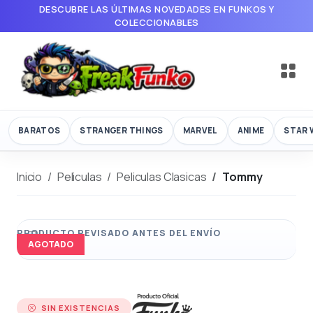
DESCUBRE LAS ÚLTIMAS NOVEDADES EN FUNKOS Y
COLECCIONABLES
BARATOS
STRANGER THINGS
MARVEL
ANIME
STAR 
Inicio
Peliculas
Peliculas Clasicas
Tommy
AGOTADO
SIN EXISTENCIAS