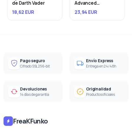
de Darth Vader
Advanced
Starfighter
18,62 EUR
23,94 EUR
Pago seguro
Envío Express
Cifrado SSL 256-bit
Entrega en 24/48h
Devoluciones
Originalidad
14 días de garantía
Productos oficiales
FreaKFunko