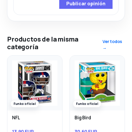
Publicar opinión
Productos de la misma
Ver todos
categoría
→
Funko oficial
Funko oficial
NFL
Big Bird
13,90 EUR
30,60 EUR