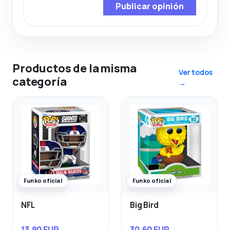
Publicar opinión
Productos de la misma
Ver todos
categoría
→
Funko oficial
Funko oficial
NFL
Big Bird
13,90 EUR
30,60 EUR