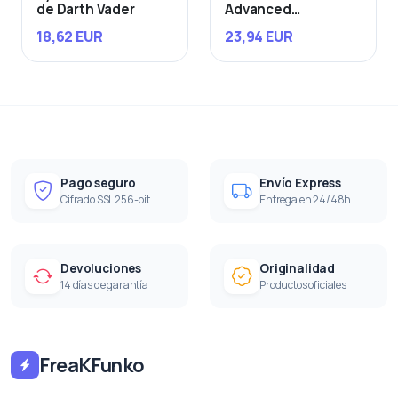
de Darth Vader
Advanced
Starfighter
18,62 EUR
23,94 EUR
Pago seguro
Envío Express
Cifrado SSL 256-bit
Entrega en 24/48h
Devoluciones
Originalidad
14 días de garantía
Productos oficiales
FreaKFunko