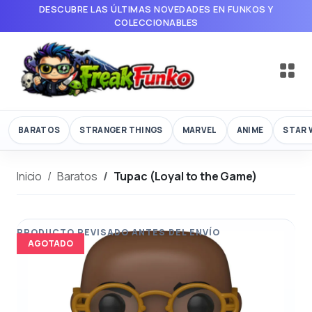
DESCUBRE LAS ÚLTIMAS NOVEDADES EN FUNKOS Y
COLECCIONABLES
BARATOS
STRANGER THINGS
MARVEL
ANIME
STAR 
Inicio
Baratos
Tupac (Loyal to the Game)
AGOTADO