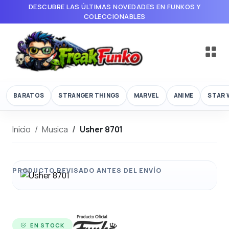
DESCUBRE LAS ÚLTIMAS NOVEDADES EN FUNKOS Y
COLECCIONABLES
BARATOS
STRANGER THINGS
MARVEL
ANIME
STAR 
Inicio
Musica
Usher 8701
EN STOCK