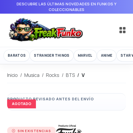
DESCUBRE LAS ÚLTIMAS NOVEDADES EN FUNKOS Y
COLECCIONABLES
BARATOS
STRANGER THINGS
MARVEL
ANIME
STAR 
Inicio
Musica
Rocks
BTS
V
AGOTADO
SIN EXISTENCIAS