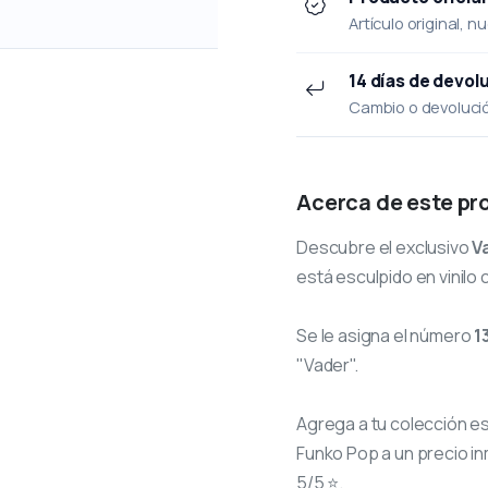
Artículo original, n
14 días de devol
Cambio o devolución
Acerca de este pr
Descubre el exclusivo
V
está esculpido en vinilo 
Se le asigna el número
1
"Vader".
Agrega a tu colección e
Funko Pop a un precio in
5/5 ⭐.