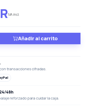
UR
IVA incl.
Añadir al carrito
L
con transacciones cifradas.
ayPal
 24/48h
laje reforzado para cuidar la caja.