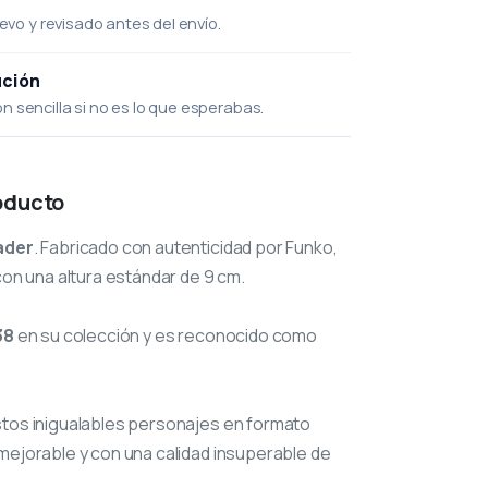
uevo y revisado antes del envío.
ución
 sencilla si no es lo que esperabas.
oducto
ader
. Fabricado con autenticidad por Funko,
con una altura estándar de 9 cm.
38
en su colección y es reconocido como
stos inigualables personajes en formato
mejorable y con una calidad insuperable de