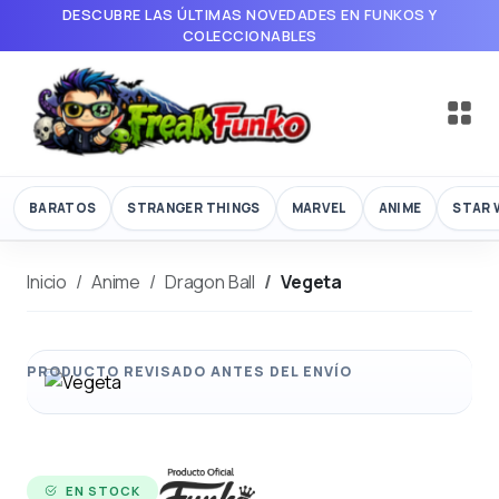
DESCUBRE LAS ÚLTIMAS NOVEDADES EN FUNKOS Y
COLECCIONABLES
BARATOS
STRANGER THINGS
MARVEL
ANIME
STAR 
Inicio
Anime
Dragon Ball
Vegeta
EN STOCK