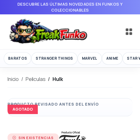
DESCUBRE LAS ÚLTIMAS NOVEDADES EN FUNKOS Y
COLECCIONABLES
BARATOS
STRANGER THINGS
MARVEL
ANIME
STAR 
Inicio
Peliculas
Hulk
AGOTADO
SIN EXISTENCIAS