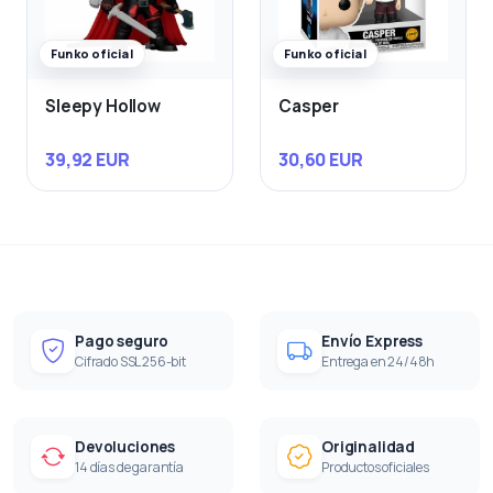
Funko oficial
Funko oficial
Sleepy Hollow
Casper
39,92 EUR
30,60 EUR
Pago seguro
Envío Express
Cifrado SSL 256-bit
Entrega en 24/48h
Devoluciones
Originalidad
14 días de garantía
Productos oficiales