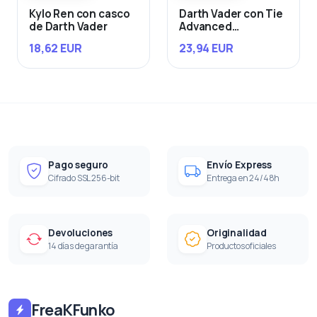
Kylo Ren con casco
Darth Vader con Tie
de Darth Vader
Advanced
Starfighter
18,62 EUR
23,94 EUR
Pago seguro
Envío Express
Cifrado SSL 256-bit
Entrega en 24/48h
Devoluciones
Originalidad
14 días de garantía
Productos oficiales
FreaKFunko