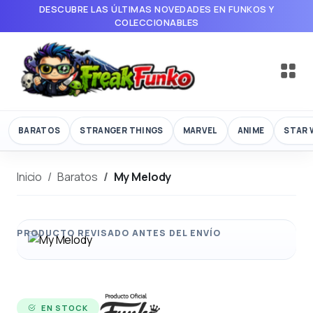
DESCUBRE LAS ÚLTIMAS NOVEDADES EN FUNKOS Y
COLECCIONABLES
BARATOS
STRANGER THINGS
MARVEL
ANIME
STAR 
Inicio
Baratos
My Melody
EN STOCK