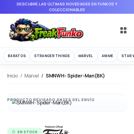
DESCUBRE LAS ÚLTIMAS NOVEDADES EN FUNKOS Y
COLECCIONABLES
BARATOS
STRANGER THINGS
MARVEL
ANIME
STAR 
Inicio
Marvel
SMNWH- Spider-Man(BK)
EN STOCK