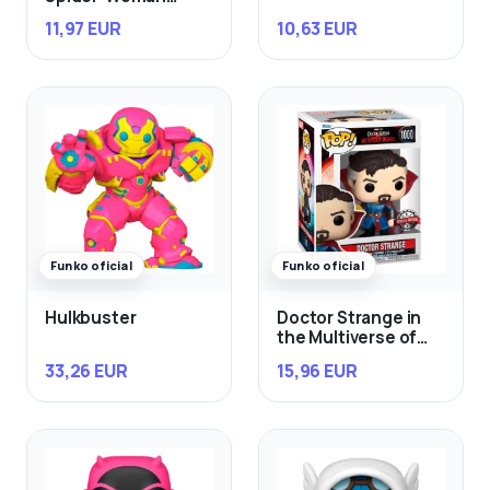
Mattie Franklin
11,97 EUR
10,63 EUR
Exclusivo
Funko oficial
Funko oficial
Hulkbuster
Doctor Strange in
the Multiverse of
Madness
33,26 EUR
15,96 EUR