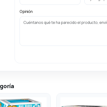
Opinión
goría