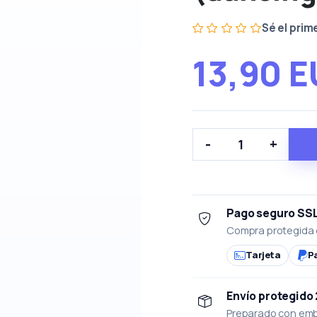
Sé el prim
13,90 
-
+
Pago seguro SS
Compra protegida 
Tarjeta
P
Envío protegido
Preparado con emba