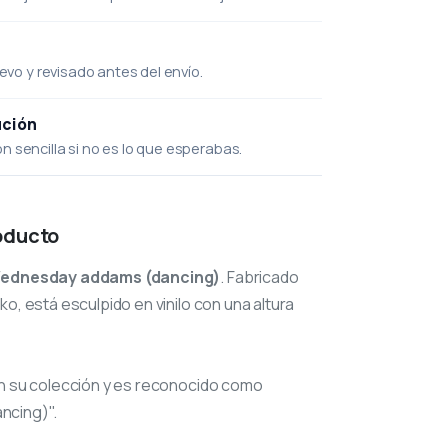
uevo y revisado antes del envío.
ución
 sencilla si no es lo que esperabas.
oducto
ednesday addams (dancing)
. Fabricado
o, está esculpido en vinilo con una altura
n su colección y es reconocido como
ncing)".