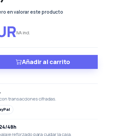
ero en valorar este producto
EUR
IVA incl.
Añadir al carrito
L
con transacciones cifradas.
ayPal
 24/48h
laje reforzado para cuidar la caja.