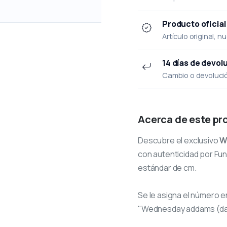
Producto oficial
Artículo original, n
14 días de devol
Cambio o devolución
Acerca de este pr
Descubre el exclusivo
W
con autenticidad por Funk
estándar de cm.
Se le asigna el número
e
"Wednesday addams (da