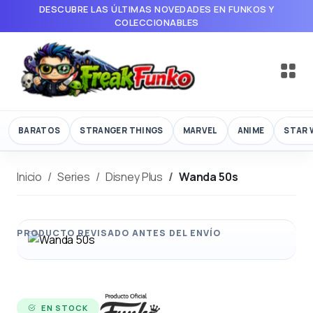
DESCUBRE LAS ÚLTIMAS NOVEDADES EN FUNKOS Y
COLECCIONABLES
BARATOS
STRANGER THINGS
MARVEL
ANIME
STAR 
Inicio
Series
Disney Plus
Wanda 50s
EN STOCK