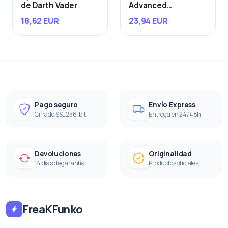
de Darth Vader
Advanced
Starfighter
18,62 EUR
23,94 EUR
Pago seguro
Envío Express
Cifrado SSL 256-bit
Entrega en 24/48h
Devoluciones
Originalidad
14 días de garantía
Productos oficiales
FreaKFunko