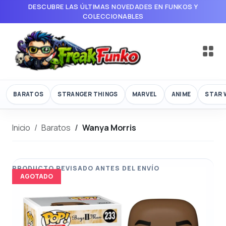
DESCUBRE LAS ÚLTIMAS NOVEDADES EN FUNKOS Y
COLECCIONABLES
BARATOS
STRANGER THINGS
MARVEL
ANIME
STAR 
Inicio
Baratos
Wanya Morris
AGOTADO