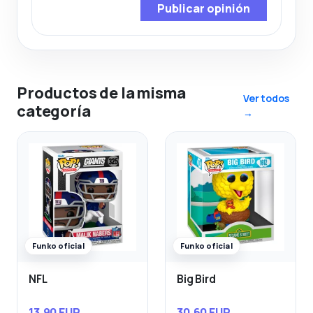
Publicar opinión
Productos de la misma
Ver todos
categoría
→
Funko oficial
Funko oficial
NFL
Big Bird
13,90 EUR
30,60 EUR