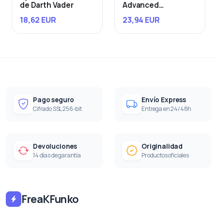
de Darth Vader
Advanced
Starfighter
18,62 EUR
23,94 EUR
Pago seguro
Envío Express
Cifrado SSL 256-bit
Entrega en 24/48h
Devoluciones
Originalidad
14 días de garantía
Productos oficiales
FreaKFunko