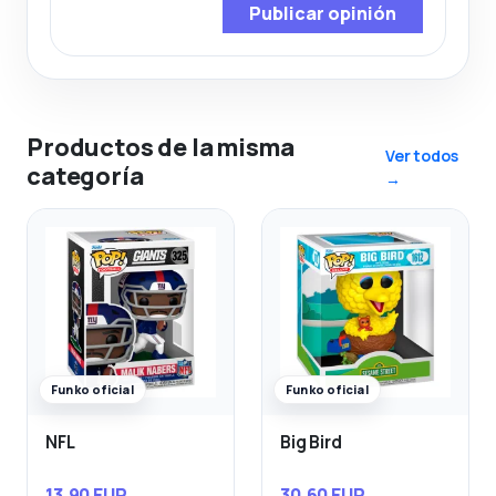
Publicar opinión
Productos de la misma
Ver todos
categoría
→
Funko oficial
Funko oficial
NFL
Big Bird
13,90 EUR
30,60 EUR