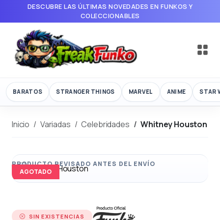
DESCUBRE LAS ÚLTIMAS NOVEDADES EN FUNKOS Y
COLECCIONABLES
BARATOS
STRANGER THINGS
MARVEL
ANIME
STAR 
Inicio
Variadas
Celebridades
Whitney Houston
AGOTADO
SIN EXISTENCIAS