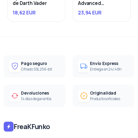
de Darth Vader
Advanced
Starfighter
18,62 EUR
23,94 EUR
Pago seguro
Envío Express
Cifrado SSL 256-bit
Entrega en 24/48h
Devoluciones
Originalidad
14 días de garantía
Productos oficiales
FreaKFunko