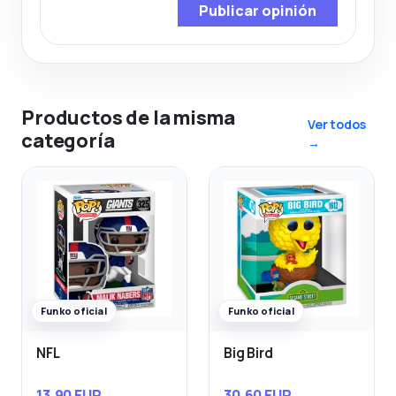
Publicar opinión
Productos de la misma
Ver todos
categoría
→
Funko oficial
Funko oficial
NFL
Big Bird
13,90 EUR
30,60 EUR