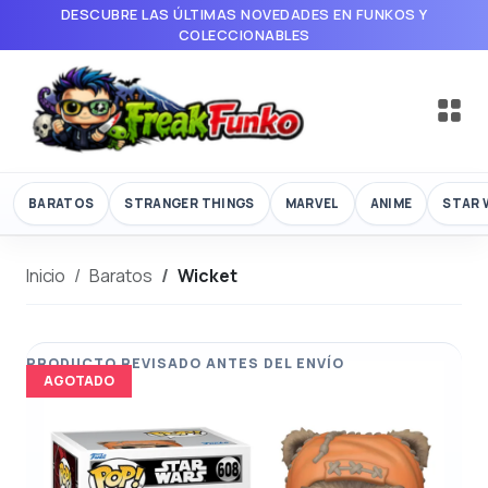
DESCUBRE LAS ÚLTIMAS NOVEDADES EN FUNKOS Y
COLECCIONABLES
BARATOS
STRANGER THINGS
MARVEL
ANIME
STAR 
Inicio
Baratos
Wicket
AGOTADO