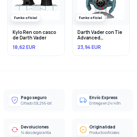
Funko oficial
Funko oficial
Kylo Ren con casco
Darth Vader con Tie
de Darth Vader
Advanced
Starfighter
18,62 EUR
23,94 EUR
Pago seguro
Envío Express
Cifrado SSL 256-bit
Entrega en 24/48h
Devoluciones
Originalidad
14 días de garantía
Productos oficiales