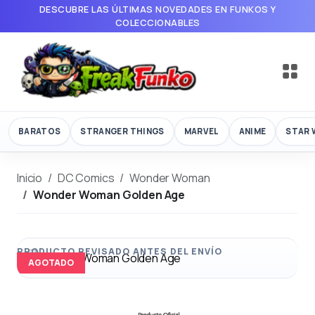
DESCUBRE LAS ÚLTIMAS NOVEDADES EN FUNKOS Y
COLECCIONABLES
BARATOS
STRANGER THINGS
MARVEL
ANIME
STAR 
Inicio
DC Comics
Wonder Woman
Wonder Woman Golden Age
AGOTADO