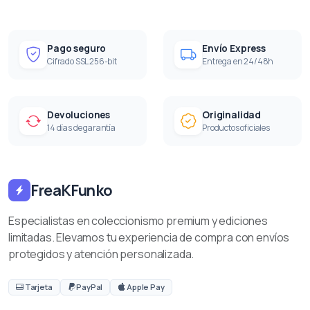
Pago seguro
Envío Express
Cifrado SSL 256-bit
Entrega en 24/48h
Devoluciones
Originalidad
14 días de garantía
Productos oficiales
FreaKFunko
Especialistas en coleccionismo premium y ediciones
limitadas. Elevamos tu experiencia de compra con envíos
protegidos y atención personalizada.
Tarjeta
PayPal
Apple Pay