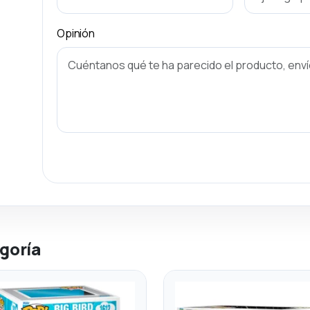
Opinión
goría