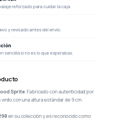
laje reforzado para cuidar la caja.
uevo y revisado antes del envío.
ución
 sencilla si no es lo que esperabas.
oducto
ood Sprite
. Fabricado con autenticidad por
 vinilo con una altura estándar de 9 cm.
298
en su colección y es reconocido como