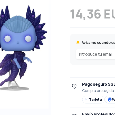
14,36 E
Avísame cuando es
Pago seguro SS
Compra protegida 
Tarjeta
P
Envío protegido