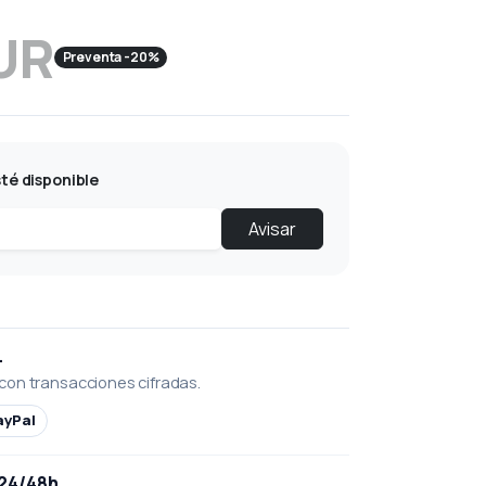
UR
Preventa -20%
té disponible
Avisar
L
con transacciones cifradas.
ayPal
 24/48h