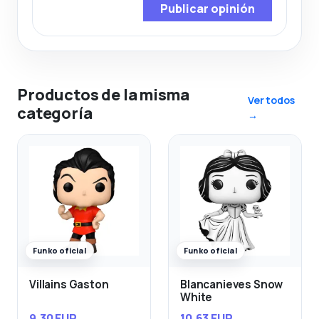
Publicar opinión
Productos de la misma
Ver todos
categoría
→
Funko oficial
Funko oficial
Villains Gaston
Blancanieves Snow
White
9,30 EUR
10,63 EUR