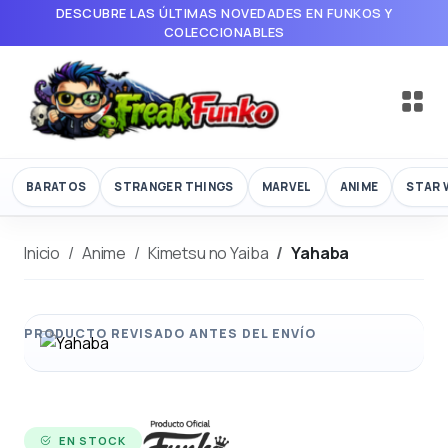
DESCUBRE LAS ÚLTIMAS NOVEDADES EN FUNKOS Y
COLECCIONABLES
BARATOS
STRANGER THINGS
MARVEL
ANIME
STAR 
Inicio
Anime
Kimetsu no Yaiba
Yahaba
EN STOCK