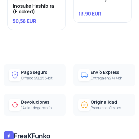
Inosuke Hashibira
(Flocked)
13,90 EUR
50,56 EUR
Pago seguro
Envío Express
Cifrado SSL 256-bit
Entrega en 24/48h
Devoluciones
Originalidad
14 días de garantía
Productos oficiales
FreaKFunko