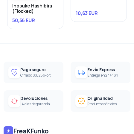
Inosuke Hashibira
(Flocked)
10,63 EUR
50,56 EUR
Pago seguro
Envío Express
Cifrado SSL 256-bit
Entrega en 24/48h
Devoluciones
Originalidad
14 días de garantía
Productos oficiales
FreaKFunko