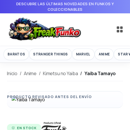
DESCUBRE LAS ÚLTIMAS NOVEDADES EN FUNKOS Y
COLECCIONABLES
BARATOS
STRANGER THINGS
MARVEL
ANIME
STAR 
Inicio
Anime
Kimetsu no Yaiba
Yaiba Tamayo
EN STOCK