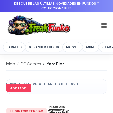
DESCUBRE LAS ÚLTIMAS NOVEDADES EN FUNKOS Y
COLECCIONABLES
BARATOS
STRANGER THINGS
MARVEL
ANIME
STAR 
Inicio
DC Comics
Yara Flor
AGOTADO
SIN EXISTENCIAS