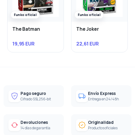
Funko oficial
Funko oficial
The Batman
The Joker
19,95 EUR
22,61 EUR
Pago seguro
Envío Express
Cifrado SSL 256-bit
Entrega en 24/48h
Devoluciones
Originalidad
14 días de garantía
Productos oficiales