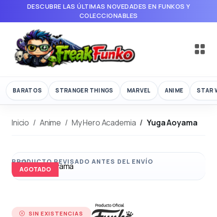
DESCUBRE LAS ÚLTIMAS NOVEDADES EN FUNKOS Y
COLECCIONABLES
BARATOS
STRANGER THINGS
MARVEL
ANIME
STAR 
Inicio
Anime
My Hero Academia
Yuga Aoyama
AGOTADO
SIN EXISTENCIAS