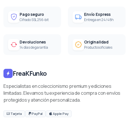
Pago seguro
Envío Express
Cifrado SSL 256-bit
Entrega en 24/48h
Devoluciones
Originalidad
14 días de garantía
Productos oficiales
FreaKFunko
Especialistas en coleccionismo premium y ediciones
limitadas. Elevamos tu experiencia de compra con envíos
protegidos y atención personalizada.
Tarjeta
PayPal
Apple Pay