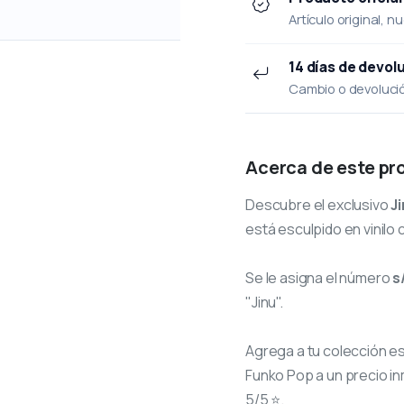
Artículo original, n
14 días de devol
Cambio o devolución
Acerca de este pr
Descubre el exclusivo
J
está esculpido en vinilo 
Se le asigna el número
s
"Jinu".
Agrega a tu colección e
Funko Pop a un precio in
5/5 ⭐.