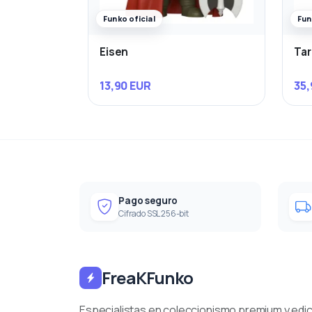
Funko oficial
Fun
Eisen
Ta
13,90 EUR
35,
Pago seguro
Cifrado SSL 256-bit
FreaKFunko
Especialistas en coleccionismo premium y edi