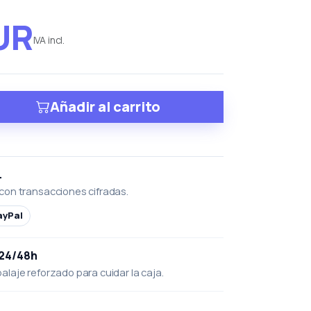
UR
IVA incl.
Añadir al carrito
L
con transacciones cifradas.
ayPal
 24/48h
laje reforzado para cuidar la caja.