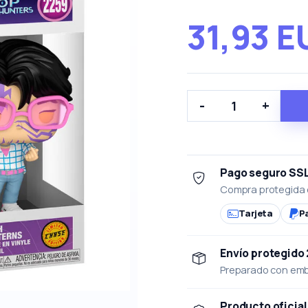
31,93 E
-
+
Pago seguro SS
Compra protegida 
Tarjeta
P
Envío protegido
Preparado con emba
Producto oficial