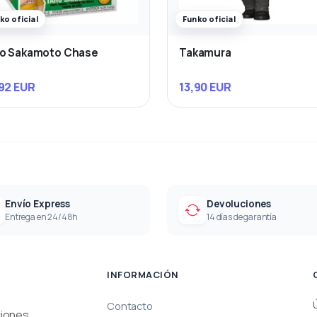
ko oficial
Funko oficial
ro Sakamoto Chase
Takamura
92 EUR
13,90 EUR
Envío Express
Devoluciones
Entrega en 24/48h
14 días de garantía
INFORMACIÓN
Contacto
ciones