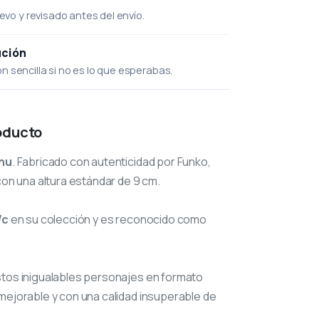
uevo y revisado antes del envío.
ución
 sencilla si no es lo que esperabas.
oducto
inu
. Fabricado con autenticidad por Funko,
con una altura estándar de 9 cm.
/c
en su colección y es reconocido como
stos inigualables personajes en formato
mejorable y con una calidad insuperable de