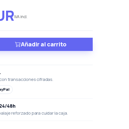
UR
IVA incl.
Añadir al carrito
L
con transacciones cifradas.
ayPal
 24/48h
laje reforzado para cuidar la caja.