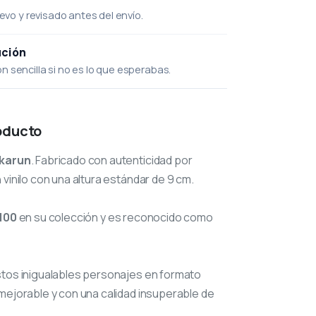
uevo y revisado antes del envío.
ución
 sencilla si no es lo que esperabas.
oducto
karun
. Fabricado con autenticidad por
 vinilo con una altura estándar de 9 cm.
100
en su colección y es reconocido como
stos inigualables personajes en formato
mejorable y con una calidad insuperable de