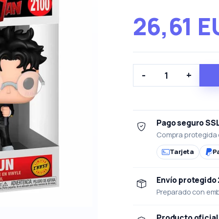
26,61 E
-
+
Pago seguro SS
Compra protegida 
Tarjeta
P
Envío protegido
Preparado con emba
Producto oficial