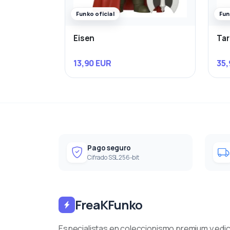
Funko oficial
Fun
Eisen
Ta
13,90 EUR
35,
Pago seguro
Cifrado SSL 256-bit
FreaKFunko
Especialistas en coleccionismo premium y edi