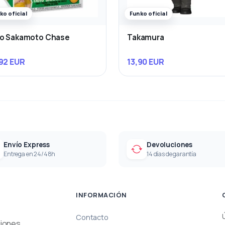
ko oficial
Funko oficial
ro Sakamoto Chase
Takamura
92 EUR
13,90 EUR
Envío Express
Devoluciones
Entrega en 24/48h
14 días de garantía
INFORMACIÓN
Contacto
ciones