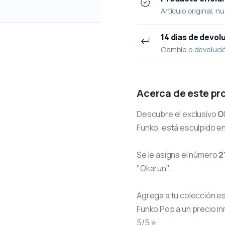
Artículo original, n
14 días de devol
Cambio o devolución
Acerca de este pr
Descubre el exclusivo
O
Funko, está esculpido en
Se le asigna el número
2
"Okarun".
Agrega a tu colección e
Funko Pop a un precio in
5/5 ⭐.