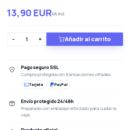
13,90 EUR
IVA incl.
Añadir al carrito
-
+
Pago seguro SSL
Compra protegida con transacciones cifradas.
Tarjeta
PayPal
Envío protegido 24/48h
Preparado con embalaje reforzado para cuidar la
caja.
Producto oficial