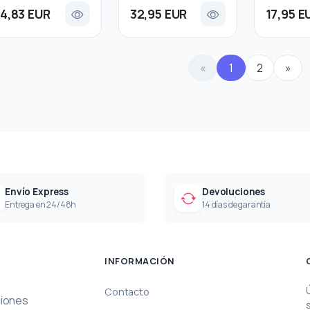
14,83 EUR
32,95 EUR
17,95 E
«
1
2
»
Envío Express
Devoluciones
Entrega en 24/48h
14 días de garantía
INFORMACIÓN
Contacto
ciones