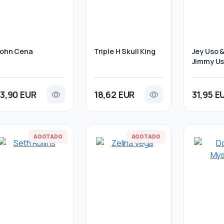
John Cena
Triple H Skull King
Jey Uso 
Jimmy U
13,90 EUR
18,62 EUR
31,95 E
AGOTADO
AGOTADO