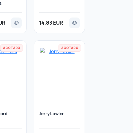
s
UR
14,83 EUR
AGOTADO
AGOTADO
Ford
Jerry Lawler