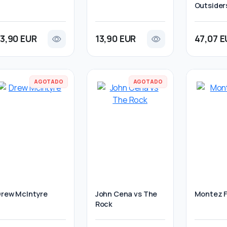
Outsider
13,90 EUR
13,90 EUR
47,07 E
AGOTADO
AGOTADO
rew McIntyre
John Cena vs The
Montez 
Rock