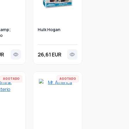
&amp;
Hulk Hogan
so
UR
26,61 EUR
AGOTADO
AGOTADO