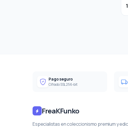
Pago seguro
Cifrado SSL 256-bit
FreaKFunko
Especialistas en coleccionismo premium y edi