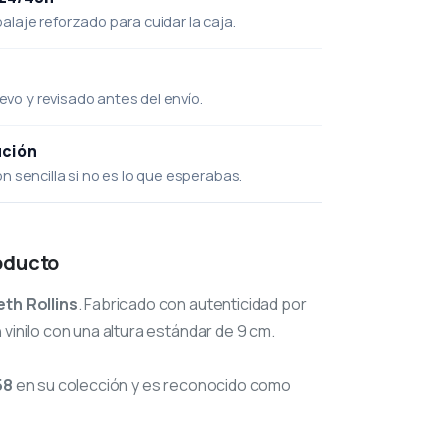
laje reforzado para cuidar la caja.
uevo y revisado antes del envío.
ución
 sencilla si no es lo que esperabas.
oducto
eth Rollins
. Fabricado con autenticidad por
 vinilo con una altura estándar de 9 cm.
58
en su colección y es reconocido como