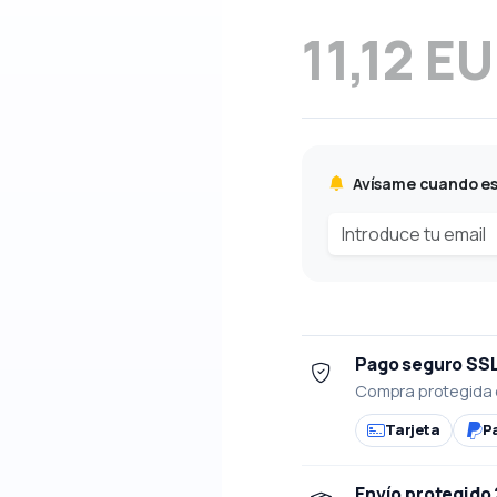
11,12 E
Avísame cuando es
Pago seguro SS
Compra protegida 
Tarjeta
P
Envío protegido