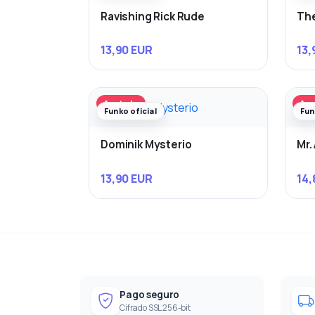
Ravishing Rick Rude
Th
13,90 EUR
13,
Agotado
Ago
Funko oficial
Fun
Dominik Mysterio
Mr.
13,90 EUR
14,
Pago seguro
Cifrado SSL 256-bit