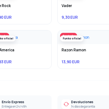
e Rock
Vader
90 EUR
9,30 EUR
tado
Agotado
ko oficial
Funko oficial
 America
Razon Ramon
83 EUR
13,90 EUR
Envío Express
Devoluciones
Entrega en 24/48h
14 días de garantía