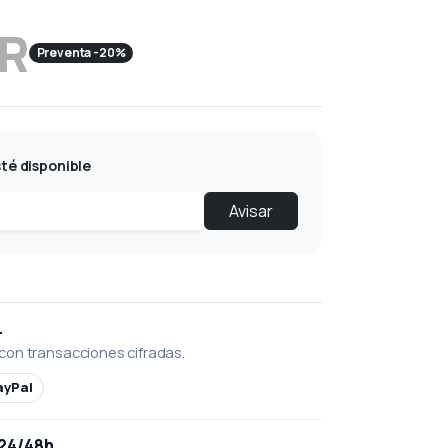
UR
Preventa -20%
té disponible
Avisar
L
con transacciones cifradas.
ayPal
 24/48h