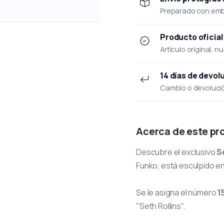
Preparado con emba
Producto oficial
Artículo original, n
14 días de devol
Cambio o devolución
Acerca de este pr
Descubre el exclusivo
S
Funko, está esculpido en
Se le asigna el número
1
"Seth Rollins".