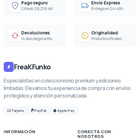
Pago seguro
Envío Express
Cifrado SSL 256-bit
Entrega en 24/48h
Devoluciones
Originalidad
14 días de garantía
Productos oficiales
FreaKFunko
Especialistas en coleccionismo premium y ediciones
limitadas. Elevamos tu experiencia de compra con envíos
protegidos y atención personalizada.
Tarjeta
PayPal
Apple Pay
INFORMACIÓN
CONECTA CON
NOSOTROS