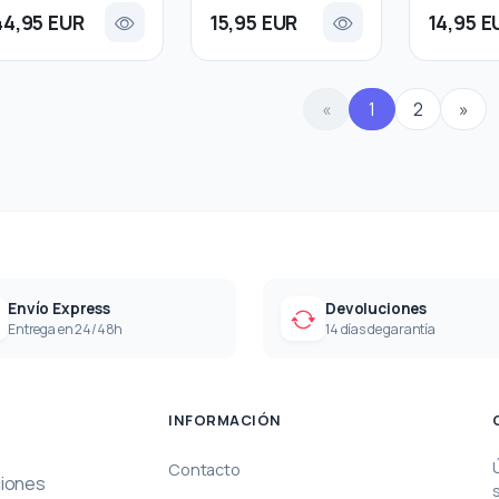
44,95 EUR
15,95 EUR
14,95 E
«
1
2
»
Envío Express
Devoluciones
Entrega en 24/48h
14 días de garantía
INFORMACIÓN
Contacto
ciones