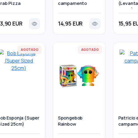
rab Pizza
campamento
(Levant
Pesas)
13,90 EUR
14,95 EUR
15,95 E
AGOTADO
AGOTADO
ob Esponja (Super
Spongebob
Patricio 
ized 25cm)
Rainbow
campam