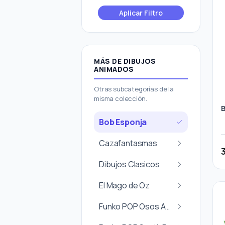
Aplicar Filtro
MÁS DE DIBUJOS
ANIMADOS
Otras subcategorías de la
misma colección.
B
Bob Esponja
Cazafantasmas
Dibujos Clasicos
El Mago de Oz
Funko POP Osos Amorosos