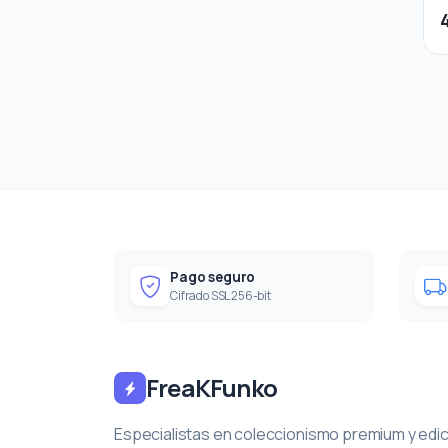
Pago seguro
Cifrado SSL 256-bit
FreaKFunko
Especialistas en coleccionismo premium y edi