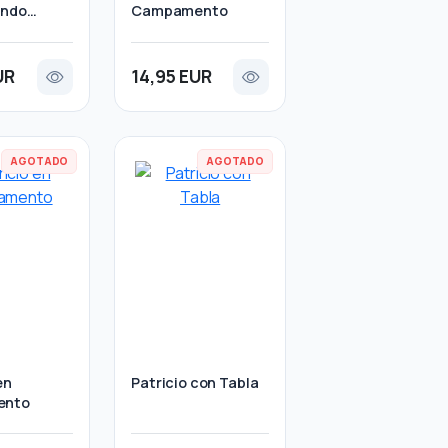
ando
Campamento
UR
14,95 EUR
AGOTADO
AGOTADO
en
Patricio con Tabla
ento