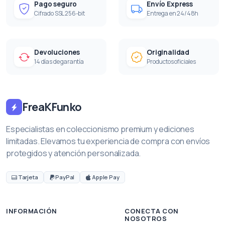
Pago seguro
Envío Express
Cifrado SSL 256-bit
Entrega en 24/48h
Devoluciones
Originalidad
14 días de garantía
Productos oficiales
FreaKFunko
Especialistas en coleccionismo premium y ediciones
limitadas. Elevamos tu experiencia de compra con envíos
protegidos y atención personalizada.
Tarjeta
PayPal
Apple Pay
INFORMACIÓN
CONECTA CON
NOSOTROS