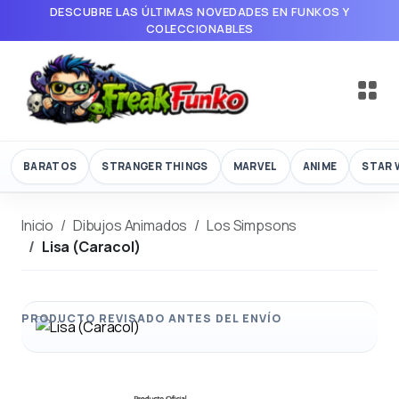
DESCUBRE LAS ÚLTIMAS NOVEDADES EN FUNKOS Y
COLECCIONABLES
BARATOS
STRANGER THINGS
MARVEL
ANIME
STAR 
Inicio
Dibujos Animados
Los Simpsons
Lisa (Caracol)