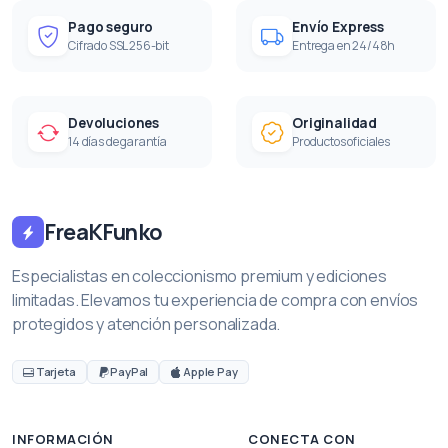
Pago seguro
Envío Express
Cifrado SSL 256-bit
Entrega en 24/48h
Devoluciones
Originalidad
14 días de garantía
Productos oficiales
FreaKFunko
Especialistas en coleccionismo premium y ediciones
limitadas. Elevamos tu experiencia de compra con envíos
protegidos y atención personalizada.
Tarjeta
PayPal
Apple Pay
INFORMACIÓN
CONECTA CON