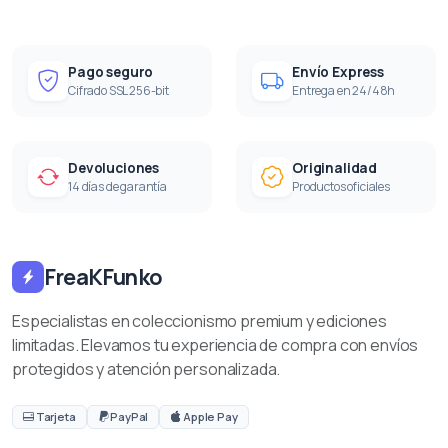
Pago seguro
Envío Express
Cifrado SSL 256-bit
Entrega en 24/48h
Devoluciones
Originalidad
14 días de garantía
Productos oficiales
FreaKFunko
Especialistas en coleccionismo premium y ediciones
limitadas. Elevamos tu experiencia de compra con envíos
protegidos y atención personalizada.
Tarjeta
PayPal
Apple Pay