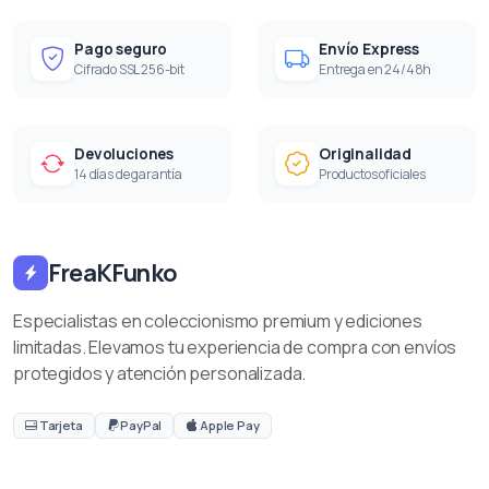
Pago seguro
Envío Express
Cifrado SSL 256-bit
Entrega en 24/48h
Devoluciones
Originalidad
14 días de garantía
Productos oficiales
FreaKFunko
Especialistas en coleccionismo premium y ediciones
limitadas. Elevamos tu experiencia de compra con envíos
protegidos y atención personalizada.
Tarjeta
PayPal
Apple Pay