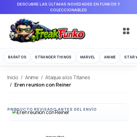
DESCUBRE LAS ÚLTIMAS NOVEDADES EN FUNKOS Y
COLECCIONABLES
BARATOS
STRANGER THINGS
MARVEL
ANIME
STAR 
Inicio
Anime
Ataque a los Titanes
Eren reunion con Reiner