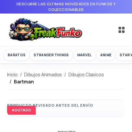
DESCUBRE LAS ÚLTIMAS NOVEDADES EN FUNKOS Y
COLECCIONABLES
BARATOS
STRANGER THINGS
MARVEL
ANIME
STAR 
Inicio
Dibujos Animados
Dibujos Clasicos
Bartman
AGOTADO