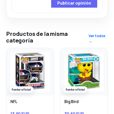
Publicar opinión
Productos de la misma
Ver todos
categoría
→
Funko oficial
Funko oficial
NFL
Big Bird
13,90 EUR
30,60 EUR