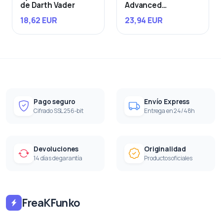
de Darth Vader
Advanced
Starfighter
18,62 EUR
23,94 EUR
Pago seguro
Envío Express
Cifrado SSL 256-bit
Entrega en 24/48h
Devoluciones
Originalidad
14 días de garantía
Productos oficiales
FreaKFunko