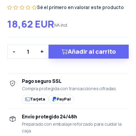
Sé el primero en valorar este producto
18,62 EUR
IVA incl.
Añadir al carrito
-
+
Pago seguro SSL
Compra protegida con transacciones cifradas.
Tarjeta
PayPal
Envío protegido 24/48h
Preparado con embalaje reforzado para cuidar la
caja.