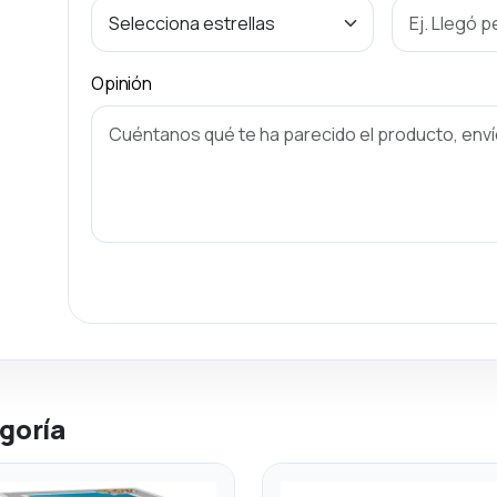
Opinión
goría