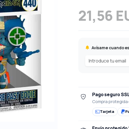
21,56 E
Avísame cuando es
Pago seguro SS
Compra protegida 
Tarjeta
P
Envío protegido