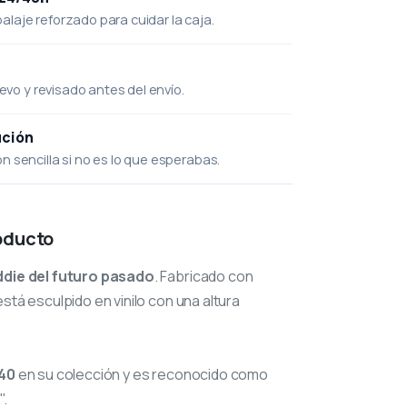
laje reforzado para cuidar la caja.
uevo y revisado antes del envío.
ución
 sencilla si no es lo que esperabas.
oducto
ddie del futuro pasado
. Fabricado con
stá esculpido en vinilo con una altura
40
en su colección y es reconocido como
".