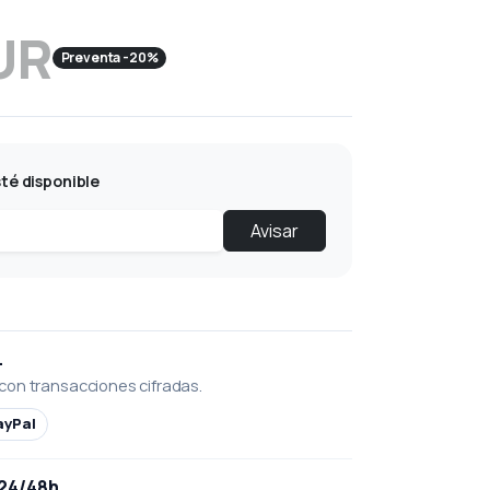
UR
Preventa -20%
té disponible
Avisar
L
con transacciones cifradas.
ayPal
 24/48h