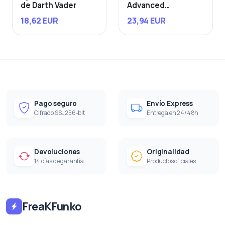
de Darth Vader
Advanced
Starfighter
18,62 EUR
23,94 EUR
Pago seguro
Envío Express
Cifrado SSL 256-bit
Entrega en 24/48h
Devoluciones
Originalidad
14 días de garantía
Productos oficiales
FreaKFunko