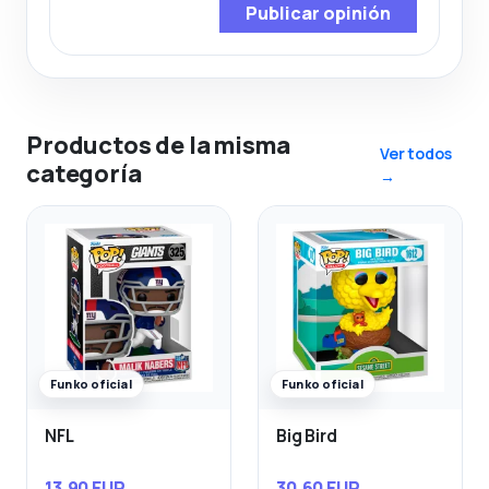
Publicar opinión
Productos de la misma
Ver todos
categoría
→
Funko oficial
Funko oficial
NFL
Big Bird
13,90 EUR
30,60 EUR