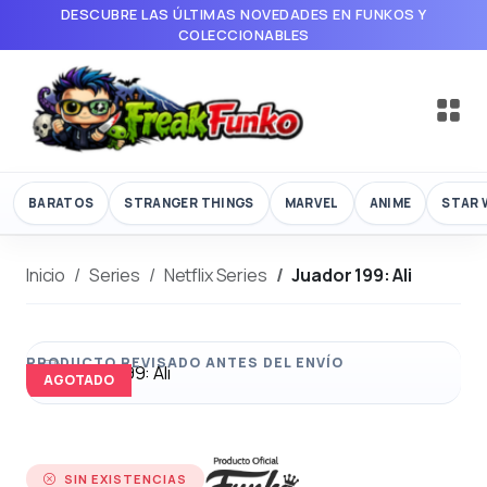
DESCUBRE LAS ÚLTIMAS NOVEDADES EN FUNKOS Y
COLECCIONABLES
BARATOS
STRANGER THINGS
MARVEL
ANIME
STAR 
Inicio
Series
Netflix Series
Juador 199: Ali
AGOTADO
SIN EXISTENCIAS