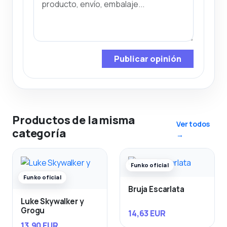
Publicar opinión
Productos de la misma
Ver todos
categoría
→
Funko oficial
Funko oficial
Bruja Escarlata
Luke Skywalker y
Grogu
14,63 EUR
13,90 EUR