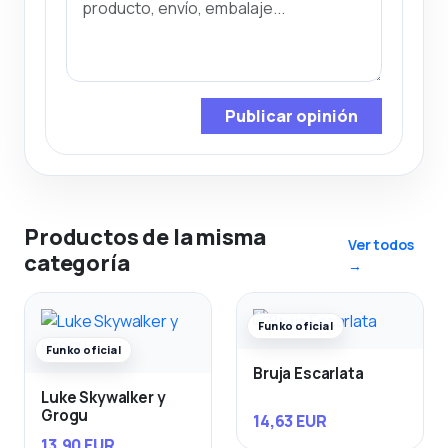
Publicar opinión
Productos de la misma
Ver todos
categoría
→
Funko oficial
Funko oficial
Bruja Escarlata
Luke Skywalker y
Grogu
14,63 EUR
13,90 EUR