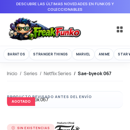
DESCUBRE LAS ÚLTIMAS NOVEDADES EN FUNKOS Y
COLECCIONABLES
BARATOS
STRANGER THINGS
MARVEL
ANIME
STAR 
Inicio
Series
Netflix Series
Sae-byeok 067
AGOTADO
SIN EXISTENCIAS