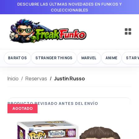
DESCUBRE LAS ÚLTIMAS NOVEDADES EN FUNKOS Y
COLECCIONABLES
BARATOS
STRANGER THINGS
MARVEL
ANIME
STAR 
Inicio
Reservas
Justin Russo
AGOTADO