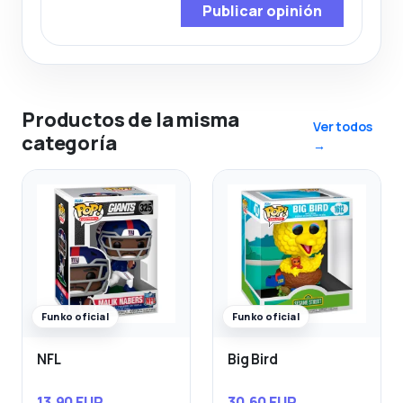
Publicar opinión
Productos de la misma
Ver todos
categoría
→
Funko oficial
Funko oficial
NFL
Big Bird
13,90 EUR
30,60 EUR