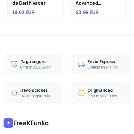
de Darth Vader
Advanced
Starfighter
18,62 EUR
23,94 EUR
Pago seguro
Envío Express
Cifrado SSL 256-bit
Entrega en 24/48h
Devoluciones
Originalidad
14 días de garantía
Productos oficiales
FreaKFunko