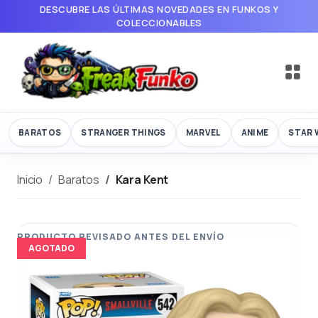
DESCUBRE LAS ÚLTIMAS NOVEDADES EN FUNKOS Y
COLECCIONABLES
BARATOS
STRANGER THINGS
MARVEL
ANIME
STAR 
Inicio
Baratos
Kara Kent
AGOTADO